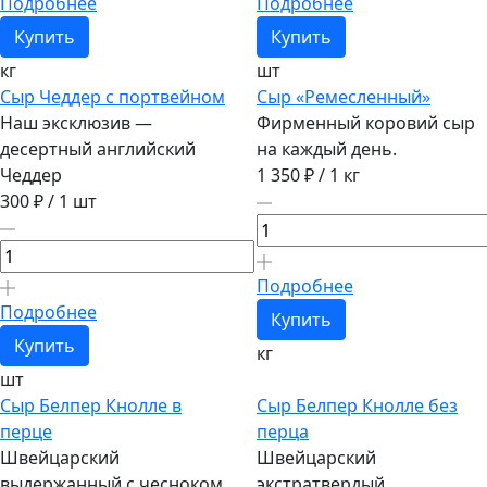
Подробнее
Подробнее
Купить
Купить
кг
шт
Сыр Чеддер с портвейном
Сыр «Ремесленный»
Наш эксклюзив —
Фирменный коровий сыр
десертный английский
на каждый день.
Чеддер
1 350 ₽
/ 1 кг
300 ₽
/ 1 шт
Подробнее
Подробнее
Купить
Купить
кг
шт
Сыр Белпер Кнолле в
Сыр Белпер Кнолле без
перце
перца
Швейцарский
Швейцарский
выдержанный с чесноком
экстратвердый