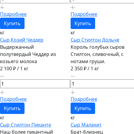
Подробнее
Подробнее
Купить
Купить
кг
кг
Сыр Козий Чеддер
Сыр Стилтон Дольче
Выдержанный
Король голубых сыров
полутвердый Чеддер из
Стилтон, сливочный, с
козьего молока
нотами груши.
2 100 ₽
/ 1 кг
2 350 ₽
/ 1 кг
Подробнее
Подробнее
Купить
Купить
кг
кг
Сыр Стилтон Пиканте
Сыр Малахит
Наш более пикантный
Брат-близнец